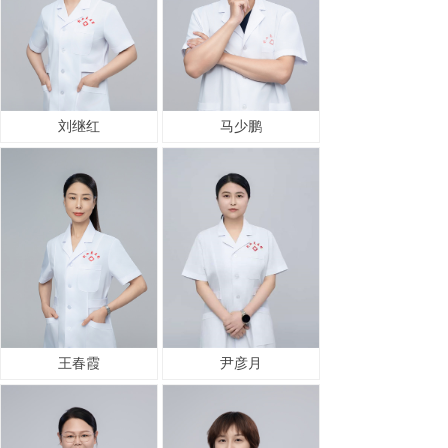
刘继红
马少鹏
王春霞
尹彦月