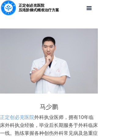
正定创必克医院
首页
끀
压疮阶梯式精准治疗方案
关于我们
医师团队
就医环境
联系我们
马少鹏
正定创必克医院
外科执业医师，拥有10年临
床外科执业经验，毕业后长期服务于外科临床
一线。熟练掌握各种创伤外科常见病及急重症