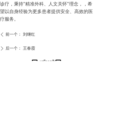
诊疗，秉持"精准外科、人文关怀"理念，，希
望以自身经验为更多患者提供安全、高效的医
疗服务。
前一个：
刘继红
ꄴ
后一个：
王春霞
ꄲ
版权所有：
正定创必克医院
冀ICP备2025121717号-1
本网站由阿里云提供云计算及安全服务
本网站支持
IPv6